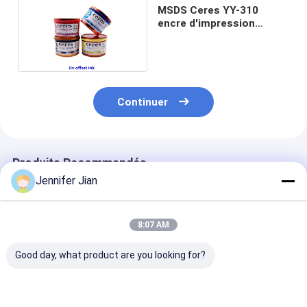
MSDS Ceres YY-310
encre d'impression
offset UV en plastique
Continuer
Produits Recommandés
Jennifer Jian
8:07 AM
Good day, what product are you looking for?
UV Invisible Security
L'encre d'impression
Encre offset U