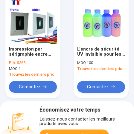
Impression par
L'encre de sécurité
sérigraphie encre
UV invisible pour les
optique variable A4
imprimantes à jet
Prix:
$365
MOQ:
100
vert à bleu Anti-
d'encre à base d'eau
MOQ:
1
Trouvez les derniers prix
contrefaçon
Trouvez les derniers prix
Contactez
Contactez
Économisez votre temps
Laissez-nous contacter les meilleurs
produits avec vous.