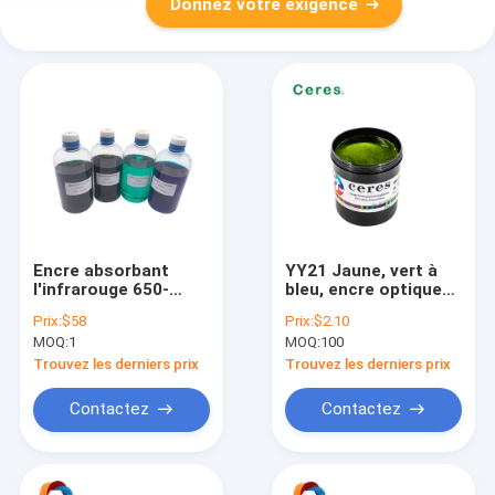
Donnez votre exigence
Encre absorbant
YY21 Jaune, vert à
l'infrarouge 650-
bleu, encre optique
880nm à base d'eau
variable pour
Prix:
$58
Prix:
$2.10
pour imprimantes à
l'impression de
MOQ:
1
MOQ:
100
jet d'encre 100mL
sécurité
Trouvez les derniers prix
Trouvez les derniers prix
Contactez
Contactez