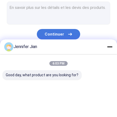
Plaques d'impression offset
Impression de couvertures en caoutchouc
Produits chimiques d'impression offset
Continuer
Matériau d'impression offset
Jennifer Jian
Pièces détachées de machines d'impression
Nos Catégories
Papier à filigrane de sécurité
6:03 PM
double fil de boucle
Good day, what product are you looking for?
Film de stratification thermique BOPP
Encre UV de flexo
L'encre d'impression
L'encre UV décalée
Encre d'imprim
Encre d'imprimerie UV d'écran
offset
de sécurité