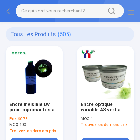
Tous Les Produits
(505)
Encre invisible UV
Encre optique
pour imprimantes à
variable A3 vert à
jet d'encre - Encre de
orange pour
Prix:
$0.78
MOQ:
1
sécurité bleue et
sérigraphie
MOQ:
100
Trouvez les derniers prix
rouge
Trouvez les derniers prix