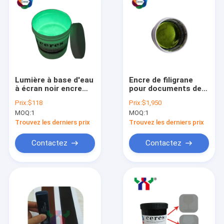
Lumière à base d'eau
Encre de filigrane
à écran noir encre
pour documents de
d'impression Jaune
sécurité, sérigraphie
Prix:
$118
Prix:
$1,950
Vert
à base de solvant
MOQ:
1
MOQ:
1
Trouvez les derniers prix
Trouvez les derniers prix
Contactez
Contactez
Maison
Produits
VR Show