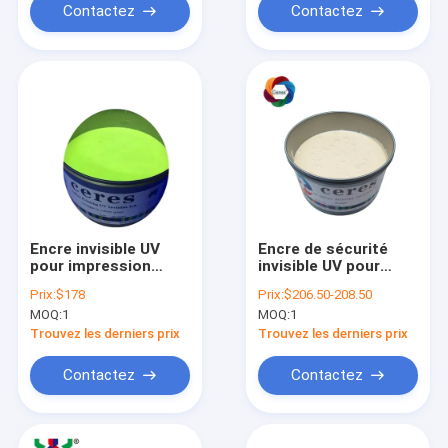
Contactez
Contactez
Encre invisible UV
Encre de sécurité
pour impression
invisible UV pour
offset : Incolore à
sérigraphie, incolore
Prix:
$178
Prix:
$206.50-208.50
vert herbe
à orange
MOQ:
1
MOQ:
1
Trouvez les derniers prix
Trouvez les derniers prix
Contactez
Contactez