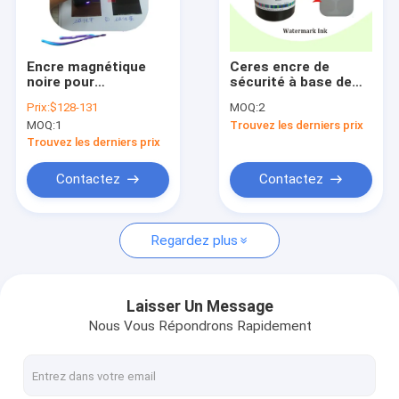
Au sujet de nous
Visite d'usine
Encre magnétique
Ceres encre de
noire pour
sécurité à base de
Contrôle de qualité
sérigraphie de cartes
solvant pour
Prix:
$128-131
MOQ:
2
de crédit sécurisées
sérigraphie Noir
MOQ:
1
Trouvez les derniers prix
Blanc
Contactez-nous
Trouvez les derniers prix
Nouvelles
Contactez
Contactez
Demandez une citation
Regardez plus
L'encre d'impression offset
Laisser Un Message
Nous Vous Répondrons Rapidement
L'encre UV décalée
Encre d'imprimerie de sécurité