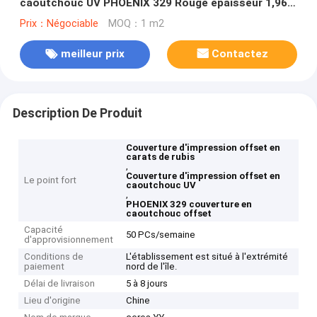
caoutchouc UV PHOENIX 329 Rouge épaisseur 1,96
mm
Prix：Négociable
MOQ：1 m2
meilleur prix
Contactez
Description De Produit
Couverture d'impression offset en
carats de rubis
,
Couverture d'impression offset en
Le point fort
caoutchouc UV
,
PHOENIX 329 couverture en
caoutchouc offset
Capacité
50 PCs/semaine
d'approvisionnement
Conditions de
L'établissement est situé à l'extrémité
paiement
nord de l'île.
Délai de livraison
5 à 8 jours
Lieu d'origine
Chine