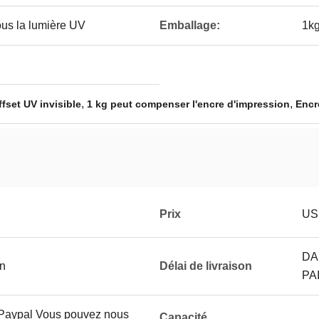
ous la lumière UV
Emballage:
1kg
,
,
fset UV invisible
1 kg peut compenser l'encre d'impression
Encr
Prix
US
DA
on
Délai de livraison
PA
, Paypal Vous pouvez nous
Capacité