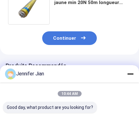
jaune min 20N 50m longueur
imprimante à boulons Tissu à
écran de soie
Continuer
Produits Recommandés
Jennifer Jian
10:44 AM
Good day, what product are you looking for?
GP1601B Pantone
Tissu de lavage
SM52/GTO52 F
Formula Guide
automatique de
de conduit d'e
Couché Non couché
couverture en
pour impriman