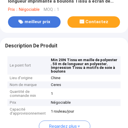
longueur imprimante à boulons Tissu à écran de
soie
Prix：Négociable
MOQ：1
meilleur prix
Contactez
Description De Produit
Min 20N Tissu en maille de polyester
,
,
50 m de longueur en polyester
Le point fort
Impression Tissu à motifs de soie à
boulons
Lieu d'origine
Chine
Nom de marque
Ceres
Quantité de
1
commande min
Prix
Négociable
Capacité
1 rouleau/jour
d'approvisionnement
Regardez plus