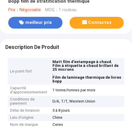
Bopp film de stratification thermique
Prix：Négociable
MOQ：1 rouleau
meilleur prix
Contactez
Description De Produit
,
Matt film d'estampage à chaud
Film à étiquette à chaud brillant de
25 microns
Le point fort
,
Film de laminage thermique de livres
bopp
Capacité
1 tonne/tonnes par mois
d'approvisionnement
Conditions de
D/A, T/T, Western Union
paiement
Délai de livraison
5 à 8 jours
Lieu d'origine
Chine
Nom de marque
Ceres