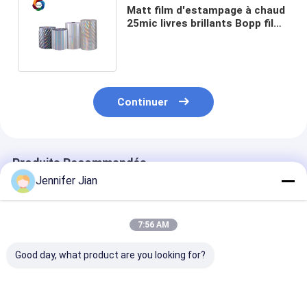
Matt film d'estampage à chaud
25mic livres brillants Bopp film
de stratification thermique
Continuer
Produits Recommandés
Jennifer Jian
7:56 AM
Good day, what product are you looking for?
Filtre d'estampage à
Tissu 16 microns
PET 27 Mic Fi