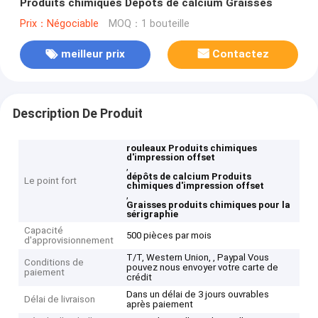
Produits chimiques Dépôts de calcium Graisses
Prix：Négociable
MOQ：1 bouteille
meilleur prix
Contactez
Description De Produit
rouleaux Produits chimiques
d'impression offset
,
dépôts de calcium Produits
Le point fort
chimiques d'impression offset
,
Graisses produits chimiques pour la
sérigraphie
Capacité
500 pièces par mois
d'approvisionnement
T/T, Western Union, , Paypal Vous
Conditions de
pouvez nous envoyer votre carte de
paiement
crédit
Dans un délai de 3 jours ouvrables
Délai de livraison
après paiement