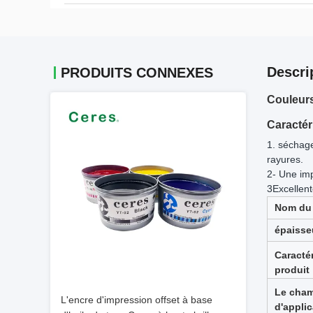
Descri
PRODUITS CONNEXES
Couleurs
Caractér
1. séchage
rayures.
2- Une im
3Excellent
Nom du 
épaisse
Caracté
produit
Le cha
L'encre d'impression offset à base
d'applic