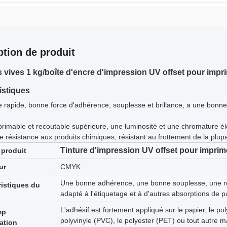
ption de produit
 vives 1 kg/boîte d'encre d'impression UV offset pour impr
istiques
 rapide, bonne force d'adhérence, souplesse et brillance, a une bonne
primable et recoutable supérieure, une luminosité et une chromature 
e résistance aux produits chimiques, résistant au frottement de la plupar
Tinture d'impression UV offset pour imprim
produit
ur
CMYK
Une bonne adhérence, une bonne souplesse, une rés
ristiques du
adapté à l'étiquetage et à d'autres absorptions de p
L'adhésif est fortement appliqué sur le papier, le po
mp
polyvinyle (PVC), le polyester (PET) ou tout autre 
ation