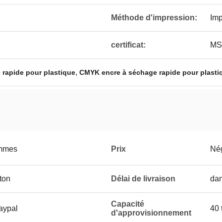
Méthode d'impression:
Imp
certificat:
MS
,
 rapide pour plastique
CMYK encre à séchage rapide pour plasti
ammes
Prix
Né
ton
Délai de livraison
dan
Capacité
aypal
40 
d'approvisionnement