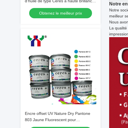
d'huile de type Ceres à haute brillance
Notre en
YY02/YY03/YY09 avec une durée de
Notre soci
Obtenez le meilleur prix
validité de 2 ans
meilleur s
Nous avon
La qualité
impressio
Encre offset UV Nature Dry Pantone
803 Jaune Fluorescent pour
impression offset en 1KG/BOÎTE