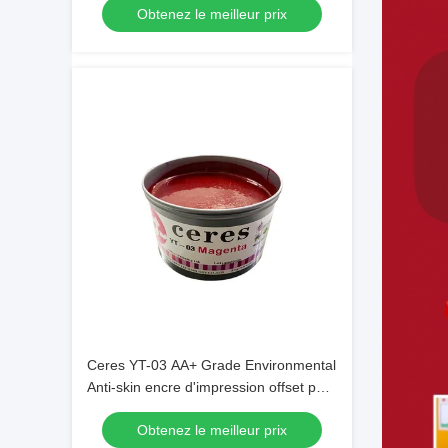
Obtenez le meilleur prix
Ceres YT-03 AA+ Grade Environmental
Anti-skin encre d'impression offset pour
une presse offset alimentée à la feuille
Obtenez le meilleur prix