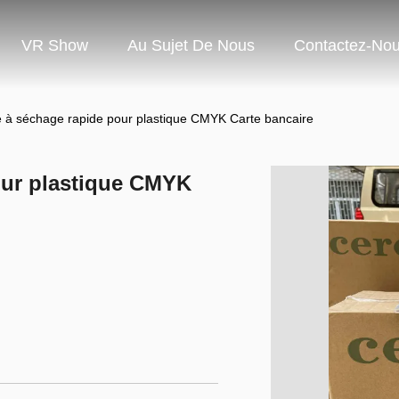
VR Show
Au Sujet De Nous
Contactez-No
e à séchage rapide pour plastique CMYK Carte bancaire
our plastique CMYK