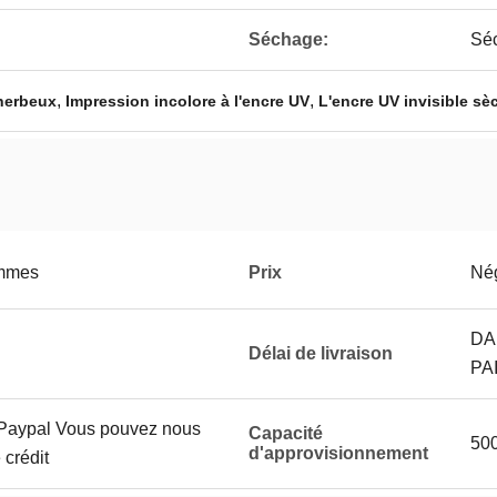
Séchage:
Sé
,
,
 herbeux
Impression incolore à l'encre UV
L'encre UV invisible s
ammes
Prix
Né
DA
Délai de livraison
PA
, Paypal Vous pouvez nous
Capacité
500
d'approvisionnement
 crédit