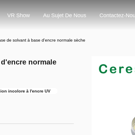
VR Show
Au Sujet De Nous
Contactez-No
ase de solvant à base d'encre normale sèche
 d'encre normale
ion incolore à l'encre UV