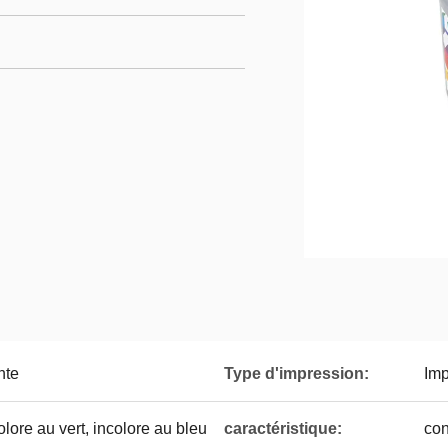
nte
Type d'impression:
Imp
olore au vert, incolore au bleu
caractéristique:
con