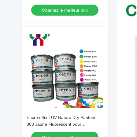
YY02/YY03/YY09 avec une durée de
Obtenez le meilleur prix
validité de 2 ans
Encre offset UV Nature Dry Pantone
803 Jaune Fluorescent pour
impression offset en 1KG/BOÎTE