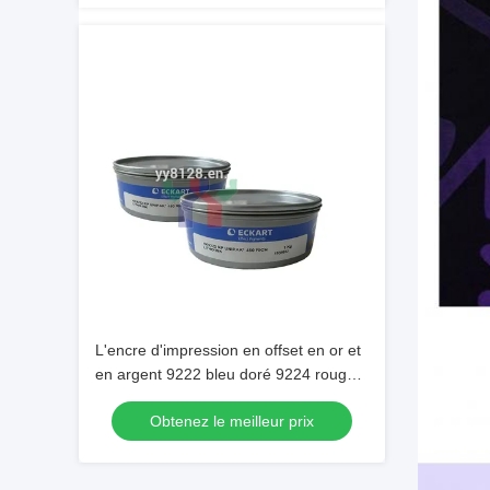
L'encre d'impression en offset en or et
en argent 9222 bleu doré 9224 rouge
doré 9310 argent pour emballage
Obtenez le meilleur prix
décoratif