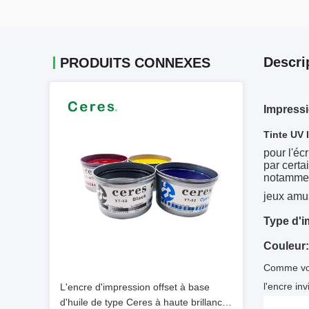
Descri
PRODUITS CONNEXES
Impressio
Tinte UV I
pour l'écr
par certa
notamment
jeux amus
Type d'i
Couleur:
Comme vous
l'encre inv
L'encre d'impression offset à base
d'huile de type Ceres à haute brillance