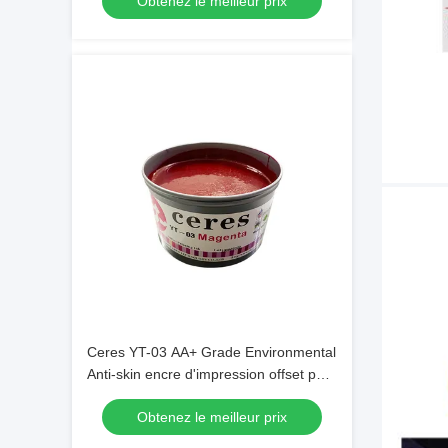
Obtenez le meilleur prix
Ceres YT-03 AA+ Grade Environmental
Anti-skin encre d'impression offset pour
une presse offset alimentée à la feuille
Obtenez le meilleur prix