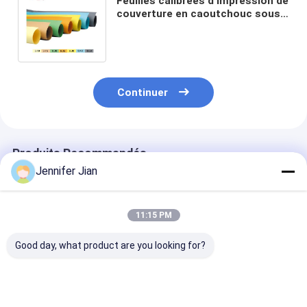
Feuilles calibrées d'impression de
couverture en caoutchouc sous-
emballage papier sous-couche
0,15 mm
Continuer
Produits Recommandés
Jennifer Jian
11:15 PM
Good day, what product are you looking for?
Laver à l'eau par
Couverture en
Vulcan 714 Ma
rouleaux pour un
caoutchouc à feuille
Couverture en