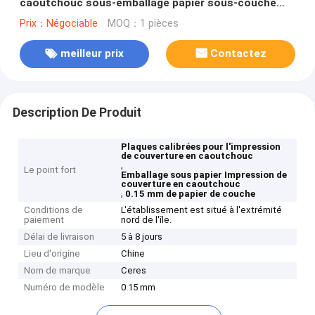
caoutchouc sous-emballage papier sous-couche
0,15 mm
Prix：Négociable
MOQ：1 pièces
meilleur prix
Contactez
Description De Produit
Plaques calibrées pour l'impression
de couverture en caoutchouc
,
Le point fort
Emballage sous papier Impression de
couverture en caoutchouc
,
0.15 mm de papier de couche
Conditions de
L'établissement est situé à l'extrémité
paiement
nord de l'île.
Délai de livraison
5 à 8 jours
Lieu d'origine
Chine
Nom de marque
Ceres
Numéro de modèle
0.15 mm