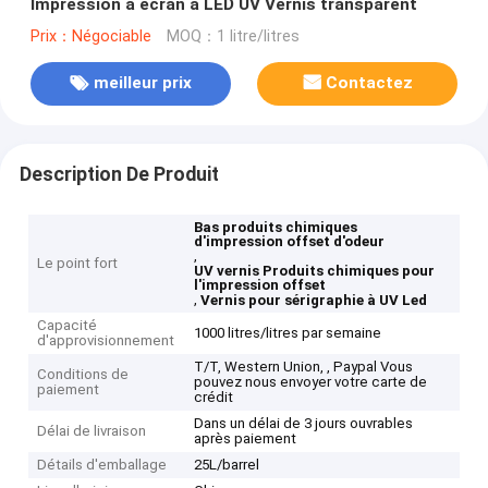
Impression à écran à LED UV Vernis transparent
Prix：Négociable
MOQ：1 litre/litres
meilleur prix
Contactez
Description De Produit
Bas produits chimiques
d'impression offset d'odeur
,
Le point fort
UV vernis Produits chimiques pour
l'impression offset
,
Vernis pour sérigraphie à UV Led
Capacité
1000 litres/litres par semaine
d'approvisionnement
T/T, Western Union, , Paypal Vous
Conditions de
pouvez nous envoyer votre carte de
paiement
crédit
Dans un délai de 3 jours ouvrables
Délai de livraison
après paiement
Détails d'emballage
25L/barrel