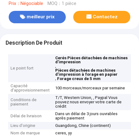
Prix：Négociable
MOQ：1 pièce
meilleur prix
Contactez
Description De Produit
Cerés Pièces détachées de machines
d'impression
,
Le point fort
Pièces détachées de machines
d'impression à forage en papier
,
Forage creux de 5 mm
Capacité
100 morceaux/morceaux par semaine
d'approvisionnement
T/T, Western Union, , Paypal Vous
Conditions de
pouvez nous envoyer votre carte de
paiement
crédit
Dans un délai de 3 jours ouvrables
Délai de livraison
après paiement
Lieu d'origine
Guangdong, Chine (continent)
Nom de marque
ceres, yy