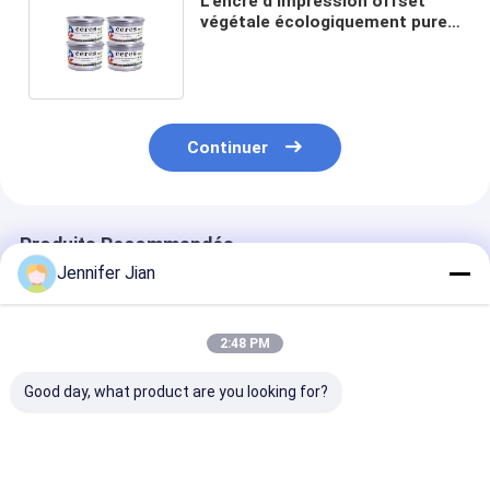
L'encre d'impression offset
végétale écologiquement pure
pour les emballages
alimentaires
Continuer
Produits Recommandés
Jennifer Jian
2:48 PM
Good day, what product are you looking for?
Encre d'impression
Ceres Pantone Jaune
Encre d'impre
Pantone offset verte
012c Offset Pantone
offset à base 