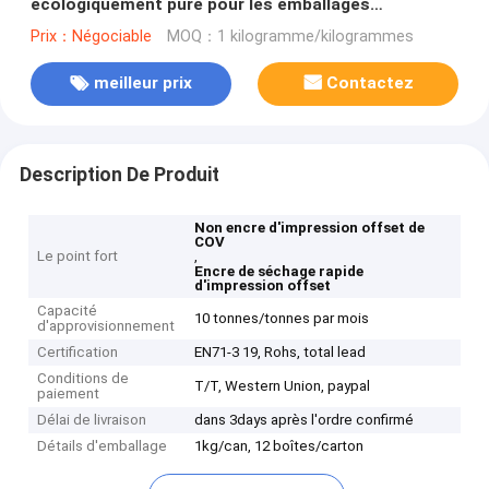
écologiquement pure pour les emballages
alimentaires
Prix：Négociable
MOQ：1 kilogramme/kilogrammes
meilleur prix
Contactez
Description De Produit
Non encre d'impression offset de
COV
Le point fort
,
Encre de séchage rapide
d'impression offset
Capacité
10 tonnes/tonnes par mois
d'approvisionnement
Certification
EN71-3 19, Rohs, total lead
Conditions de
T/T, Western Union, paypal
paiement
Délai de livraison
dans 3days après l'ordre confirmé
Détails d'emballage
1kg/can, 12 boîtes/carton