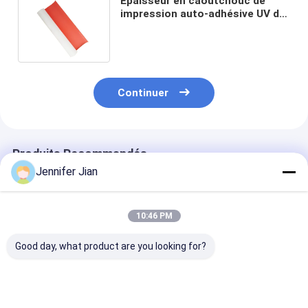
Épaisseur en caoutchouc de
impression auto-adhésive UV de
la couverture 1.95mm de couleur
rouge
Continuer
Produits Recommandés
Jennifer Jian
10:46 PM
Good day, what product are you looking for?
Laver à l'eau par
Couverture en
Vulcan 714 Ma
rouleaux pour un
caoutchouc à feuille
Couverture en