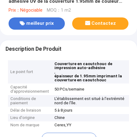
adhésive UV de la couverture 1.95mm de couleur
rouge
Prix：Négociable
MOQ：1 m2
meilleur prix
Contactez
Description De Produit
Couverture en caoutchouc de
impression auto-adhésive
Le point fort
,
épaisseur de 1.95mm imprimant la
couverture en caoutchouc
Capacité
50 PCs/semaine
d'approvisionnement
Conditions de
L'établissement est situé à l'extrémité
paiement
nord de l'île.
Délai de livraison
5 à 8 jours
Lieu d'origine
Chine
Nom de marque
Ceres,YY