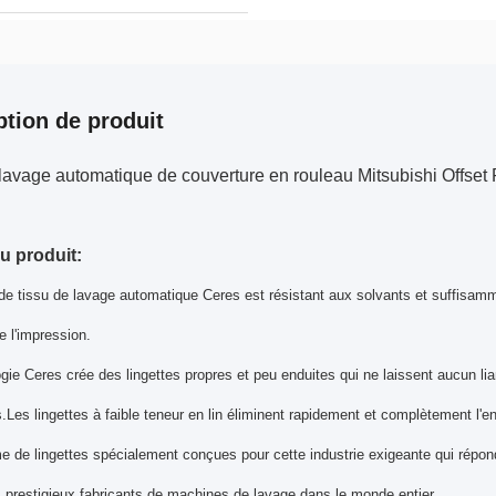
ption de produit
lavage automatique de couverture en rouleau Mitsubishi Offset 
du produit:
de tissu de lavage automatique Ceres est résistant aux solvants et suffisam
de l'impression.
gie Ceres crée des lingettes propres et peu enduites qui ne laissent aucun li
.Les lingettes à faible teneur en lin éliminent rapidement et complètement l'e
e de lingettes spécialement conçues pour cette industrie exigeante qui ré
s prestigieux fabricants de machines de lavage dans le monde entier..