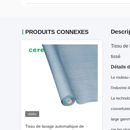
Descri
PRODUITS CONNEXES
Tissu de 
tissé
Détails 
Le rouleau 
l'industrie 
La technolo
couvertures
vidéo
large gamm
Tissu de lavage automatique de
par les plu