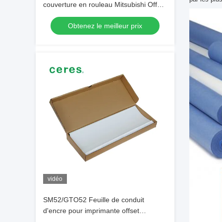
couverture en rouleau Mitsubishi Offset
Printing Tissu de nettoyage de
Obtenez le meilleur prix
couverture non tissé
vidéo
SM52/GTO52 Feuille de conduit
d'encre pour imprimante offset
57,5*22,8*7cm