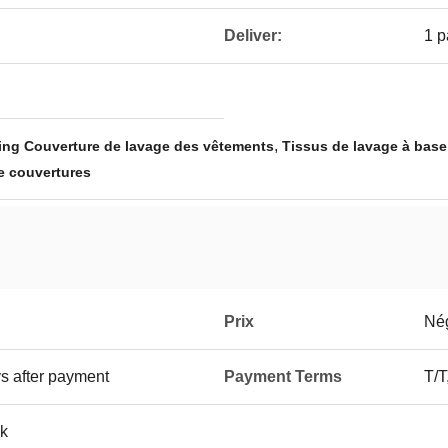
Deliver:
1 p
,
ting Couverture de lavage des vêtements
Tissus de lavage à base
e couvertures
Prix
Né
s after payment
Payment Terms
T/T
k