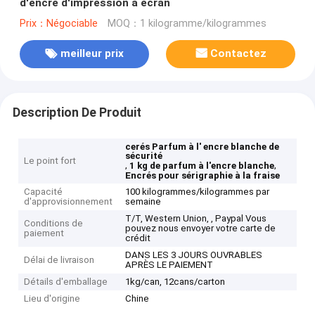
d'encre d'impression à écran
Prix：Négociable
MOQ：1 kilogramme/kilogrammes
meilleur prix
Contactez
Description De Produit
cerés Parfum à l' encre blanche de
sécurité
Le point fort
,
,
1 kg de parfum à l'encre blanche
Encrés pour sérigraphie à la fraise
Capacité
100 kilogrammes/kilogrammes par
d'approvisionnement
semaine
T/T, Western Union, , Paypal Vous
Conditions de
pouvez nous envoyer votre carte de
paiement
crédit
DANS LES 3 JOURS OUVRABLES
Délai de livraison
APRÈS LE PAIEMENT
Détails d'emballage
1kg/can, 12cans/carton
Lieu d'origine
Chine