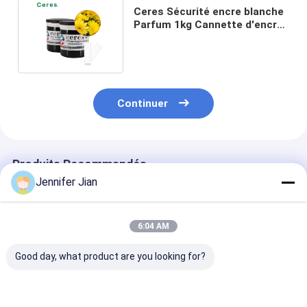
Ceres Sécurité encre blanche
Parfum 1kg Cannette d'encre
d'impression à écran
Continuer
Produits Recommandés
Jennifer Jian
6:04 AM
Good day, what product are you looking for?
Cérès encres
Cérès encres
Encre invisibl