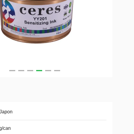
 Japon
g/can