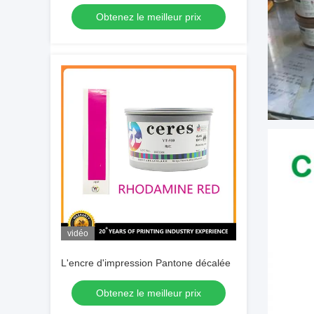
séchage rapide avec haute opacité
Obtenez le meilleur prix
vidéo
L'encre d'impression Pantone décalée
Obtenez le meilleur prix