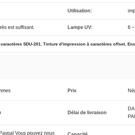
Utilisation:
imp
ès est suffisant.
Lampe UV:
6 ~
,
,
à caractères SDU-201
Tinture d'impression à caractères offset
Enc
ammes
Prix
Né
DA
n
Délai de livraison
PA
, Paypal Vous pouvez nous
Capacité