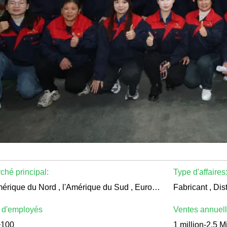
ché principal:
Type d'affaires
l'Amérique du Nord , l'Amérique du Sud , Europe de l'Ouest , Europe de l'Est , l'Asie orientale , Asie du Sud , Moyen-Orient , Afrique , Océanie , International
Fabricant , Dis
 d'employés
Ventes annuel
~100
1 million-2.5 Mi