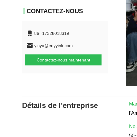
CONTACTEZ-NOUS
86--17328018319
yinya@enyyink.com
Contactez-nous maintenant
Détails de l'entreprise
Mar
No.
50