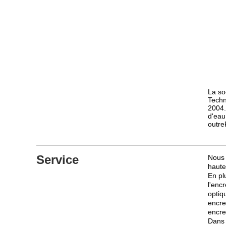
La so
Techn
2004.
d'eau
outre
Service
Nous 
haute
En pl
l'enc
optiq
encre
encre 
Dans 