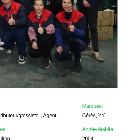
:
Marques:
tributeur/grossiste. , Agent
Cérès, YY
les
Année établie
llion
2004