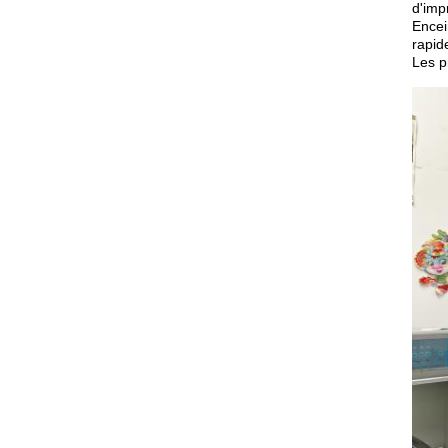
d'imp
Encei
rapid
Les p