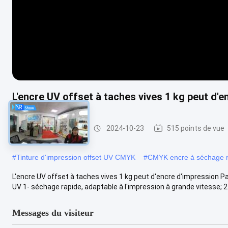
L'encre UV offset à taches vives 1 kg peut d'
L'encre UV décalée
2024-10-23
515 points de vue
#
Tinture d'impression offset UV CMYK
#
CMYK encre à séchage ra
L'encre UV offset à taches vives 1 kg peut d'encre d'impression P
UV 1- séchage rapide, adaptable à l'impression à grande vitesse; 2.
Messages du visiteur