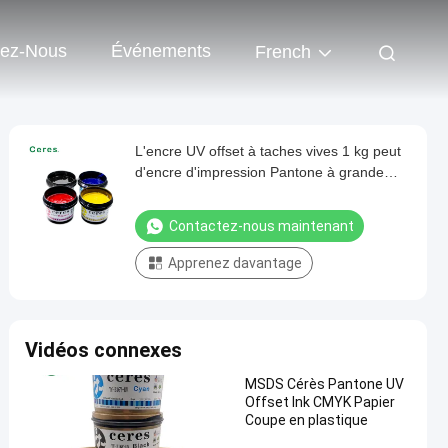
tez-Nous
Événements
French
L'encre UV offset à taches vives 1 kg peut
d'encre d'impression Pantone à grande
vitesse
Contactez-nous maintenant
Apprenez davantage
Vidéos connexes
MSDS Cérès Pantone UV
Offset Ink CMYK Papier
Coupe en plastique