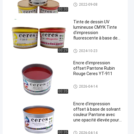
L'encre UV décalée
2022-09-08
00:30
Tinte de dessin UV
lumineuse CMYK Tinte
d'impression
fluorescente à base de
solvant
L'encre UV décalée
00:29
2024-10-23
Encre d'impression
offset Pantone Rubin
Rouge Ceres YT-911
L'encre d'impression offset
2026-04-14
00:35
Encre d'impression
offset à base de solvant
couleur Pantone avec
une opacité élevée pour
l'impression
d'emballages
L'encre d'impression offset
00:35
2026-04-14