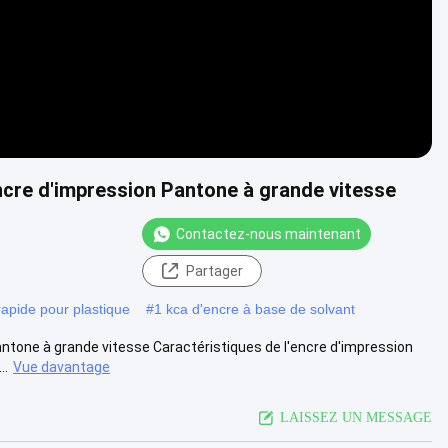
encre d'impression Pantone à grande vitesse
Contactez-nous maintenant
Partager
pide pour plastique
#
1 kca d'encre à base de solvant
antone à grande vitesse Caractéristiques de l'encre d'impression
..
Vue davantage
LAISSEZ UN MESSAGE