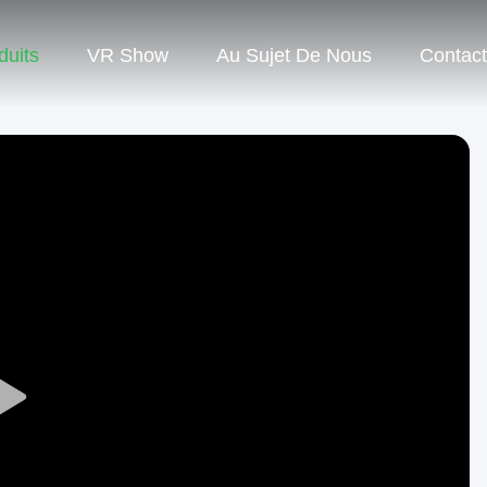
duits
VR Show
Au Sujet De Nous
Contac
Play
Video